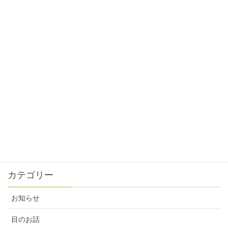
2025年1月31日
目の正月⁈
2024年12月31日
目と眼の違い⁈
2024年11月30日
ピントスピード?!
2024年10月31日
残暑が続いてます。
2024年9月30日
カテゴリー
お知らせ
目のお話