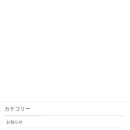
ピントスピード！
2025年1月31日
目の正月⁈
2024年12月31日
目と眼の違い⁈
2024年11月30日
ピントスピード?!
2024年10月31日
残暑が続いてます。
2024年9月30日
カテゴリー
お知らせ