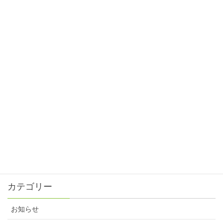
ピントスピード！
2025年1月31日
目の正月⁈
2024年12月31日
目と眼の違い⁈
2024年11月30日
ピントスピード?!
2024年10月31日
残暑が続いてます。
2024年9月30日
カテゴリー
お知らせ