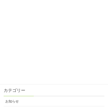
ピントスピード！
2025年1月31日
目の正月⁈
2024年12月31日
目と眼の違い⁈
2024年11月30日
ピントスピード?!
2024年10月31日
残暑が続いてます。
2024年9月30日
カテゴリー
お知らせ