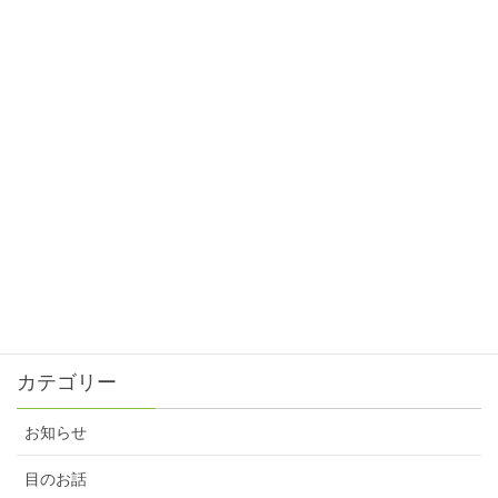
2025年1月31日
目の正月⁈
2024年12月31日
目と眼の違い⁈
2024年11月30日
ピントスピード?!
2024年10月31日
残暑が続いてます。
2024年9月30日
カテゴリー
お知らせ
目のお話